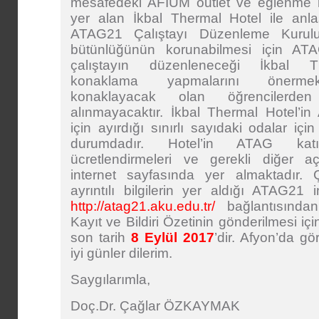
mesafedeki AFİUM outlet ve eğlenme m
yer alan İkbal Thermal Hotel ile anla
ATAG21 Çalıştayı Düzenleme Kurulu 
bütünlüğünün korunabilmesi için ATAG 
çalıştayın düzenleneceği İkbal T
konaklama yapmalarını önermek
konaklayacak olan öğrencilerden
alınmayacaktır. İkbal Thermal Hotel’in 
için ayırdığı sınırlı sayıdaki odalar iç
durumdadır. Hotel’in ATAG katıl
ücretlendirmeleri ve gerekli diğer 
internet sayfasında yer almaktadır. 
ayrıntılı bilgilerin yer aldığı ATAG21 i
http://atag21.aku.edu.tr/
bağlantısından u
Kayıt ve Bildiri Özetinin gönderilmesi içi
son tarih
8 Eylül 2017
’dir. Afyon’da 
iyi günler dilerim.
Saygılarımla,
Doç.Dr. Çağlar ÖZKAYMAK