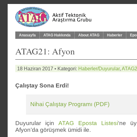
Anasayfa
ATAG Hakkında
About ATAG
Haberler
Epo
ATAG21: Afyon
18 Haziran 2017 • Kategori:
Haberler/Duyurular
,
ATAG2
Çalıştay Sona Erdi!
Nihai Çalıştay Programı (PDF)
Duyurular için
ATAG Eposta Listesi
‘ne üy
Afyon’da görüşmek ümidi ile.