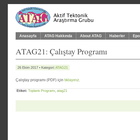
Anasayfa
ATAG Hakkında
About ATAG
Haberler
Epo
ATAG21: Çalıştay Programı
26 Ekim 2017 • Kategori:
ATAG21
Çalıştay programı (PDF) için
tıklayınız
.
Etiket:
Toplantı Programı
,
atag21