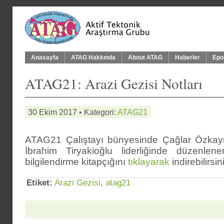
Anasayfa
ATAG Hakkında
About ATAG
Haberler
Epo
ATAG21: Arazi Gezisi Notları
30 Ekim 2017 • Kategori:
ATAG21
ATAG21 Çalıştayı bünyesinde Çağlar Özkay
İbrahim Tiryakioğlu liderliğinde düzenlen
bilgilendirme kitapçığını
tıklayarak
indirebilirsin
Etiket:
Arazi Gezisi
,
atag21