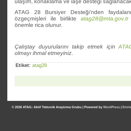
ulaşım, konaklama ve iaşe desteği sağlanacakt
ATAG 28 Bursiyer Desteği’nden faydalan
özgeçmişleri ile birlikte
atag28@mta.gov.tr
önemle rica olunur.
Çalıştay duyurularını takip etmek için
ATA
olmayı ihmal etmeyiniz.
Etiket:
atag28
© 2026
ATAG: Aktif Tektonik Araştırma Grubu
|
Powered by
WordPress
|
Entri