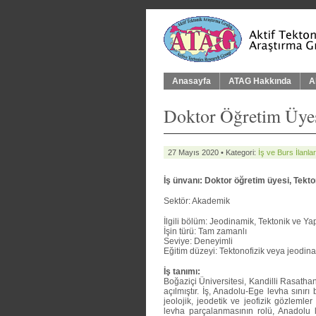
Anasayfa
ATAG Hakkında
A
Doktor Öğretim Üyes
27 Mayıs 2020 • Kategori:
İş ve Burs İlanlar
İş ünvanı: Doktor öğretim üyesi, Tekton
Sektör: Akademik
İlgili bölüm: Jeodinamik, Tektonik ve Yap
İşin türü: Tam zamanlı
Seviye: Deneyimli
Eğitim düzeyi: Tektonofizik veya jeodin
İş tanımı:
Boğaziçi Üniversitesi, Kandilli Rasath
açılmıştır. İş, Anadolu-Ege levha sınır
jeolojik, jeodetik ve jeofizik gözlemle
levha parçalanmasının rolü, Anadolu 