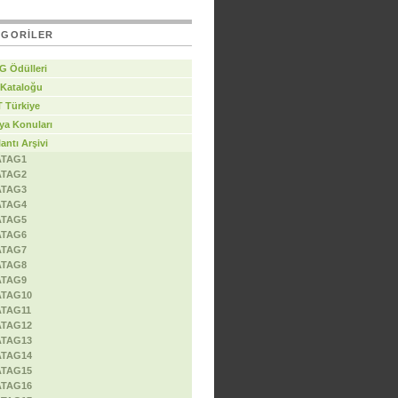
EGORILER
G Ödülleri
 Kataloğu
 Türkiye
ya Konuları
antı Arşivi
ATAG1
ATAG2
ATAG3
ATAG4
ATAG5
ATAG6
ATAG7
ATAG8
ATAG9
ATAG10
ATAG11
ATAG12
ATAG13
ATAG14
ATAG15
ATAG16