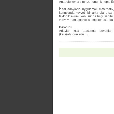
Anadolu levha sınırı zonunun kinematiği
İdeal adayların uygulamalı matematik,
konusunda kuvvetli bir arka plana sah
tektonik evrimi konusunda bilgi sahibi 
veriyi yorumlama ve işleme konusunda d
Başvuru:
Adaylar kısa araştırma beyanları
(kara(at)boun.edu.tr).