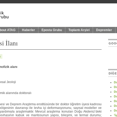
bout ATAG
Haberler
Eposta Grubu
Toplantı Arşivi
Depremler
i İlanı
GOOG
ı
ofizik alanı
DIĞE
ısal Jeoloji
Do
Do
Do
amik alanında doktoralı
Do
Do
anesi ve Deprem Araştırma enstitüsünde bir doktor öğretim üyesi kadrosu
Do
ı bölgesinin davranışı ile levha içi deformasyonunu, sayısal modeller ve
Do
r yardımıyla araştırmaktır. Mevcut araştırma konuları Doğu Akdeniz’deki
levhasının kabuk ve mantosunun yapısı, bileşimi, ve termal durumu;
'İ