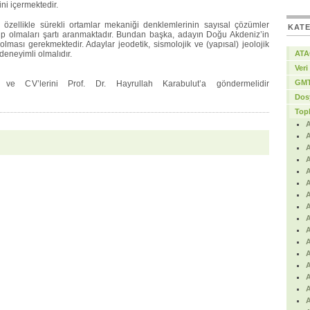
ni içermektedir.
 özellikle sürekli ortamlar mekaniği denklemlerinin sayısal çözümler
KAT
ip olmaları şartı aranmaktadır. Bundan başka, adayın Doğu Akdeniz’in
olması gerekmektedir. Adaylar jeodetik, sismolojik ve (yapısal) jeolojik
eneyimli olmalıdır.
ATA
Veri
GMT
 ve CV’lerini Prof. Dr. Hayrullah Karabulut’a göndermelidir
Dos
Topl