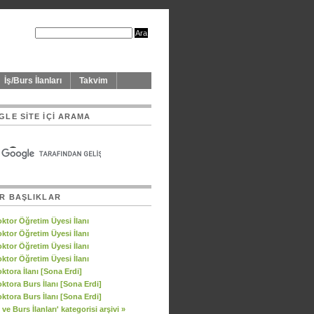
İş/Burs İlanları
Takvim
LE SITE IÇI ARAMA
R BAŞLIKLAR
ktor Öğretim Üyesi İlanı
ktor Öğretim Üyesi İlanı
ktor Öğretim Üyesi İlanı
ktor Öğretim Üyesi İlanı
ktora İlanı [Sona Erdi]
ktora Burs İlanı [Sona Erdi]
ktora Burs İlanı [Sona Erdi]
ş ve Burs İlanları' kategorisi arşivi »