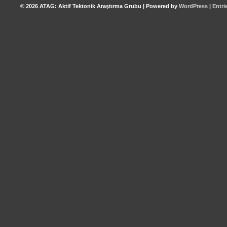
© 2026
ATAG: Aktif Tektonik Araştırma Grubu
|
Powered by
WordPress
|
Entri