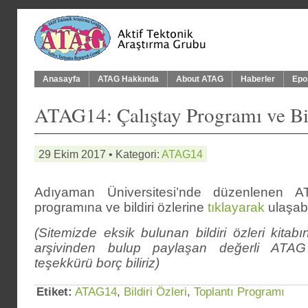
Anasayfa
ATAG Hakkında
About ATAG
Haberler
Epo
ATAG14: Çalıştay Programı ve Bil
29 Ekim 2017 • Kategori:
ATAG14
Adıyaman Üniversitesi’nde düzenlenen A
programına ve bildiri özlerine
tıklayarak
ulaşabil
(Sitemizde eksik bulunan bildiri özleri kitabın
arşivinden bulup paylaşan değerli ATAG
teşekkürü borç biliriz)
Etiket:
ATAG14
,
Bildiri Özleri
,
Toplantı Programı