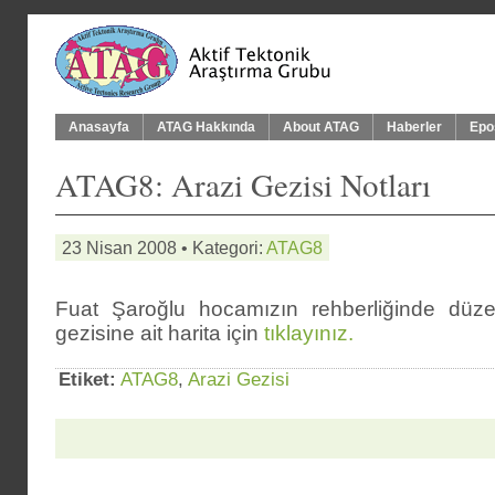
Anasayfa
ATAG Hakkında
About ATAG
Haberler
Epo
ATAG8: Arazi Gezisi Notları
23 Nisan 2008 • Kategori:
ATAG8
Fuat Şaroğlu hocamızın rehberliğinde düz
gezisine ait harita için
tıklayınız.
Etiket:
ATAG8
,
Arazi Gezisi