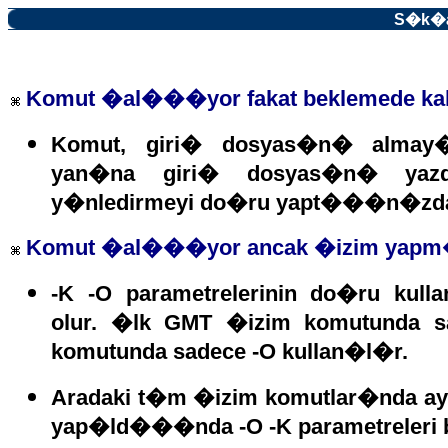
S�k�a
Komut �al���yor fakat beklemede ka
Komut, giri� dosyas�n� almay�
yan�na giri� dosyas�n� ya
y�nledirmeyi do�ru yapt���n�zdan
Komut �al���yor ancak �izim yapm
-K -O parametrelerinin do�ru ku
olur. �lk GMT �izim komutunda s
komutunda sadece -O kullan�l�r.
Aradaki t�m �izim komutlar�nda a
yap�ld���nda -O -K parametreleri b