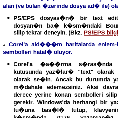
alan (ve bulan �zerinde dosya ad� ile) ol
PS/EPS dosyas�n� bir text ed
dosyan�n ba� k�sm�ndaki Bou
silip tekrar deneyin. (Bkz.
PS/EPS bilgi
Corel'a ald���m haritalarda enlem-b
sembolleri hatal� oluyor.
Corel'a �a��rma s�ras�nda e
kutusunda yaz�lar� "text" olarak 
olarak se�in. Ancak bu durumda y
m�dahale edemezsiniz. Aksi dav
derece yerine konan sembolleri sil
gerekir. Windows'da herhangi bir
tu�una bas�l� tutup, klavyen
k�sm�nda 0176 yazarsan�z