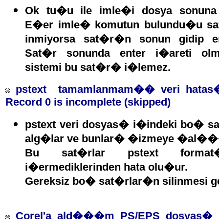
Ok tu�u ile imle�i dosya sonun
E�er imle� komutun bulundu�u sat
inmiyorsa sat�r�n sonun gidip 
Sat�r sonunda enter i�areti o
sistemi bu sat�r� i�lemez.
pstext tamamlanmam�� veri hatas
Record 0 is incomplete (skipped)
pstext veri dosyas� i�indeki bo� sa
alg�lar ve bunlar� �izmeye �al��
Bu sat�rlar pstext forma
i�ermediklerinden hata olu�ur.
Gereksiz bo� sat�rlar�n silinmesi ge
Corel'a ald���m PS/EPS dosyas� sa