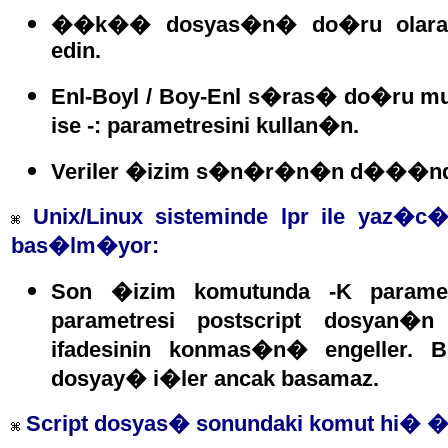
��k�� dosyas�n� do�ru olarak v
edin.
Enl-Boyl / Boy-Enl s�ras� do�ru mu
ise -: parametresini kullan�n.
Veriler �izim s�n�r�n�n d���nda 
Unix/Linux sisteminde lpr ile yaz�c
bas�lm�yor:
Son �izim komutunda -K parametr
parametresi postscript dosyan�
ifadesinin konmas�n� engeller.
dosyay� i�ler ancak basamaz.
Script dosyas� sonundaki komut hi�