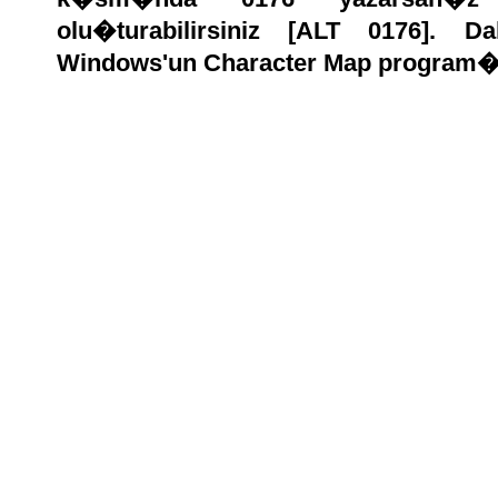
olu�turabilirsiniz [ALT 0176]. 
Windows'un Character Map program�n�